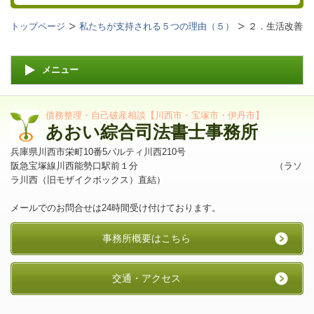
トップページ
私たちが支持される５つの理由（５）
２．生活改善
メニュー
債務整理・自己破産相談【川西市・宝塚市・伊丹市】
あおい綜合司法書士事務所
兵庫県川西市栄町10番5パルティ川西210号
阪急宝塚線川西能勢口駅前１分 （ラソ
ラ川西（旧モザイクボックス）直結）
メールでのお問合せは24時間受け付けております。
事務所概要はこちら
交通・アクセス