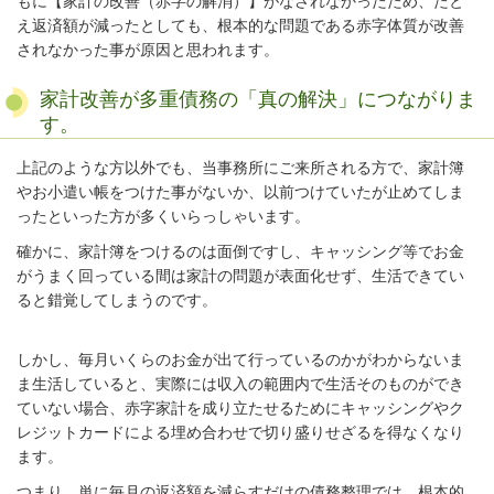
もに【家計の改善（赤字の解消）】がなされなかったため、たと
え返済額が減ったとしても、根本的な問題である赤字体質が改善
されなかった事が原因と思われます。
家計改善が多重債務の「真の解決」につながりま
す。
上記のような方以外でも、当事務所にご来所される方で、家計簿
やお小遣い帳をつけた事がないか、以前つけていたが止めてしま
ったといった方が多くいらっしゃいます。
確かに、家計簿をつけるのは面倒ですし、キャッシング等でお金
がうまく回っている間は家計の問題が表面化せず、生活できてい
ると錯覚してしまうのです。
しかし、毎月いくらのお金が出て行っているのかがわからないま
ま生活していると、実際には収入の範囲内で生活そのものができ
ていない場合、赤字家計を成り立たせるためにキャッシングやク
レジットカードによる埋め合わせで切り盛りせざるを得なくなり
ます。
つまり、単に毎月の返済額を減らすだけの債務整理では、根本的