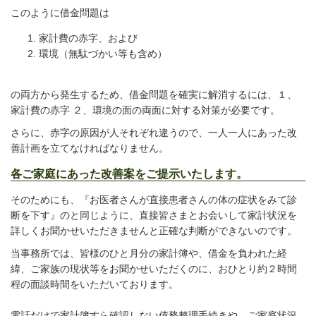
このように借金問題は
家計費の赤字、および
環境（無駄づかい等も含め）
の両方から発生するため、借金問題を確実に解消するには、１、
家計費の赤字 ２、環境の面の両面に対する対策が必要です。
さらに、赤字の原因が人それぞれ違うので、一人一人にあった改
善計画を立てなければなりません。
各ご家庭にあった改善案をご提示いたします。
そのためにも、『お医者さんが直接患者さんの体の症状をみて診
断を下す』のと同じように、直接皆さまとお会いして家計状況を
詳しくお聞かせいただきませんと正確な判断ができないのです。
当事務所では、皆様のひと月分の家計簿や、借金を負われた経
緯、ご家族の現状等をお聞かせいただくのに、おひとり約２時間
程の面談時間をいただいております。
電話だけで家計簿すら確認しない債務整理手続きや、ご家庭状況