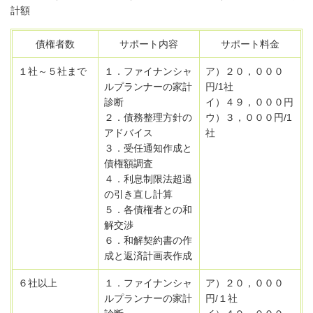
計額
債権者数
サポート内容
サポート料金
１社～５社まで
１．ファイナンシャ
ア）２０，０００
ルプランナーの家計
円/1社
診断
イ）４９，０００円
２．債務整理方針の
ウ）３，０００円/1
アドバイス
社
３．受任通知作成と
債権額調査
４．利息制限法超過
の引き直し計算
５．各債権者との和
解交渉
６．和解契約書の作
成と返済計画表作成
６社以上
１．ファイナンシャ
ア）２０，０００
ルプランナーの家計
円/１社