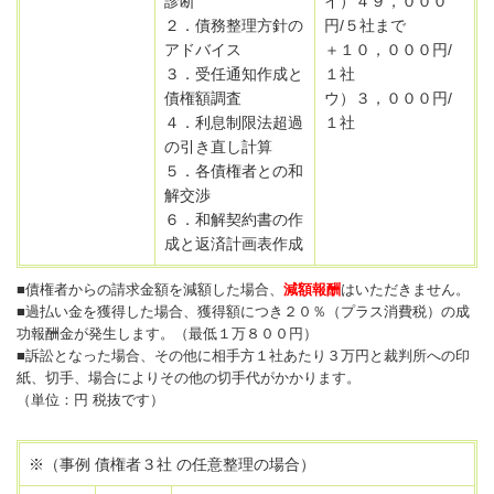
診断
イ）４９，０００
２．債務整理方針の
円/５社まで
アドバイス
＋１０，０００円/
３．受任通知作成と
１社
債権額調査
ウ）３，０００円/
４．利息制限法超過
１社
の引き直し計算
５．各債権者との和
解交渉
６．和解契約書の作
成と返済計画表作成
■債権者からの請求金額を減額した場合、
減額報酬
はいただきません。
■過払い金を獲得した場合、獲得額につき２０％（プラス消費税）の成
功報酬金が発生します。（最低１万８００円）
■訴訟となった場合、その他に相手方１社あたり３万円と裁判所への印
紙、切手、場合によりその他の切手代がかかります。
（単位：円 税抜です）
※（事例 債権者３社 の任意整理の場合）