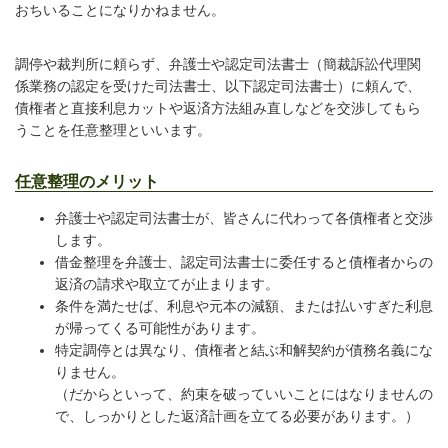
おちいることになりかねません。
調停や裁判所に頼らず、弁護士や認定司法書士（簡裁訴訟代理関
係業務の認定を受けた司法書士、以下認定司法書士）に頼んで、
債権者と直接利息カットや返済方法組み直しなどを交渉してもら
うことを任意整理といいます。
任意整理のメリット
弁護士や認定司法書士が、皆さんに代わって各債権者と交渉
します。
借金整理を弁護士、認定司法書士に委任すると債権者からの
返済の請求や取立てが止まります。
条件を満たせば、利息や元本の減額、または払いすぎた利息
が帰ってくる可能性があります。
特定調停とは異なり、債権者と結ぶ和解契約が債務名義にな
りません。
（だからといって、約束を破っていいことにはなりませんの
で、しっかりとした返済計画を立てる必要があります。）