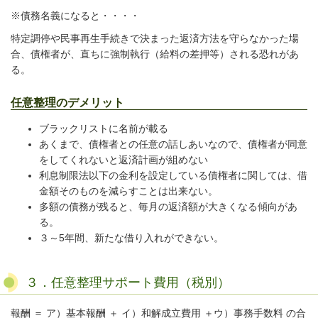
※債務名義になると・・・・
特定調停や民事再生手続きで決まった返済方法を守らなかった場
合、債権者が、直ちに強制執行（給料の差押等）される恐れがあ
る。
任意整理のデメリット
ブラックリストに名前が載る
あくまで、債権者との任意の話しあいなので、債権者が同意
をしてくれないと返済計画が組めない
利息制限法以下の金利を設定している債権者に関しては、借
金額そのものを減らすことは出来ない。
多額の債務が残ると、毎月の返済額が大きくなる傾向があ
る。
３～5年間、新たな借り入れができない。
３．任意整理サポート費用
（税別）
報酬 ＝ ア）基本報酬 ＋ イ）和解成立費用 ＋ウ）事務手数料 の合