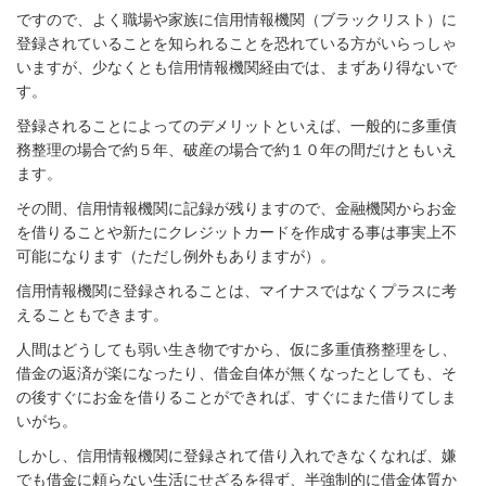
ですので、よく職場や家族に信用情報機関（ブラックリスト）に
登録されていることを知られることを恐れている方がいらっしゃ
いますが、少なくとも信用情報機関経由では、まずあり得ないで
す。
登録されることによってのデメリットといえば、一般的に多重債
務整理の場合で約５年、破産の場合で約１０年の間だけともいえ
ます。
その間、信用情報機関に記録が残りますので、金融機関からお金
を借りることや新たにクレジットカードを作成する事は事実上不
可能になります（ただし例外もありますが）。
信用情報機関に登録されることは、マイナスではなくプラスに考
えることもできます。
人間はどうしても弱い生き物ですから、仮に多重債務整理をし、
借金の返済が楽になったり、借金自体が無くなったとしても、そ
の後すぐにお金を借りることができれば、すぐにまた借りてしま
いがち。
しかし、信用情報機関に登録されて借り入れできなくなれば、嫌
でも借金に頼らない生活にせざるを得ず、半強制的に借金体質か